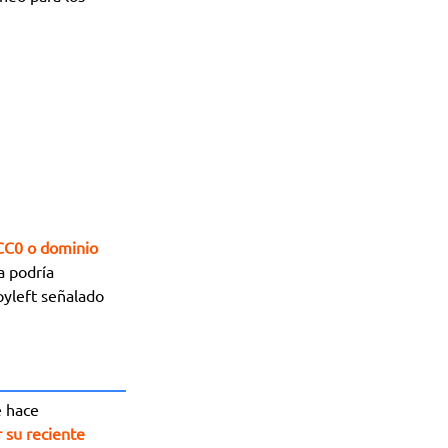
CC0 o dominio
a podría
pyleft señalado
e hace
 su reciente