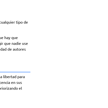
cualquier tipo de
ue hay que
gir que nadie use
iedad de autores
 libertad para
icencia en sus
priorizando el