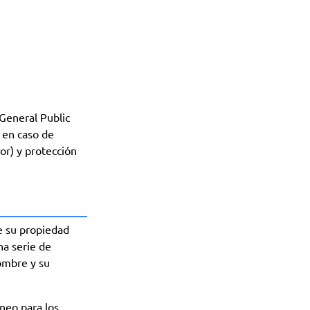
eneral Public
 en caso de
or) y protección
re su propiedad
na serie de
ombre y su
neo para los