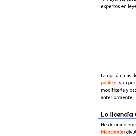
expertos en leye
La opción más de
público
para perm
modificarla y os
anteriormente.
La licenci
He decidido emb
Mancomún
divul