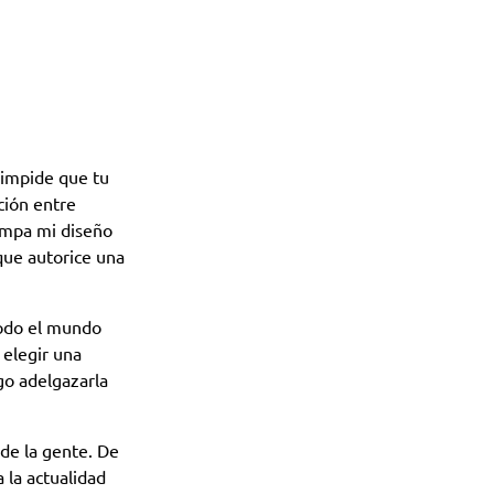
 impide que tu
ción entre
ampa mi diseño
que autorice una
todo el mundo
 elegir una
go adelgazarla
de la gente. De
 la actualidad