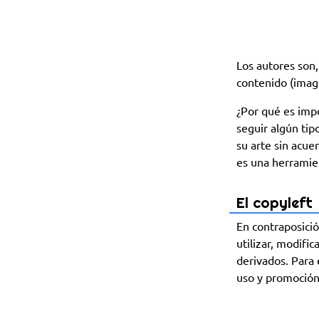
Los autores son,
contenido (image
¿Por qué es imp
seguir algún tip
su arte sin acue
es una herramie
El copyleft
En contraposici
utilizar, modific
derivados. Para 
uso y promoción 