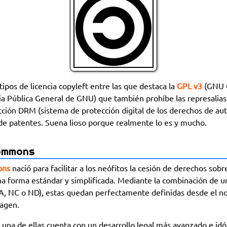
ipos de licencia copyleft entre las que destaca la
GPL v3
(GNU G
ia Pública General de GNU) que también prohíbe las represalias
ción DRM (sistema de protección digital de los derechos de aut
 de patentes. Suena lioso porque realmente lo es y mucho.
ommons
ons
nació para facilitar a los neófitos la cesión de derechos sob
na forma estándar y simplificada. Mediante la combinación de u
 SA, NC o ND), estas quedan perfectamente definidas desde el n
magen.
una de ellas cuenta con un desarrollo legal más avanzado e idó