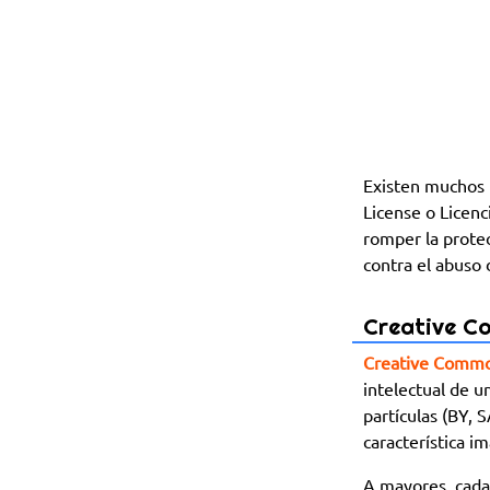
Existen muchos t
License o Licenc
romper la protec
contra el abuso
Creative C
Creative Comm
intelectual de u
partículas (BY,
característica i
A mayores, cada 