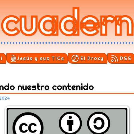
 cuader
í
Jesús y sus TICs
El Proxy
RSS
ando nuestro contenido
 2024