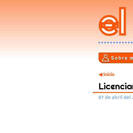
el
Sobre m
◀ Inicio
Licenci
07 de abril del