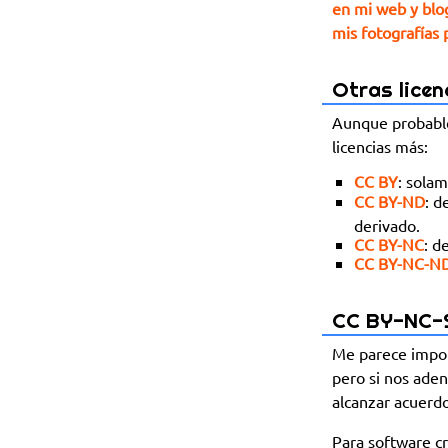
en mi web y blo
mis fotografías
Otras lice
Aunque probable
licencias más:
CC BY
: solam
CC BY-ND
: d
derivado.
CC BY-NC
: d
CC BY-NC-N
CC BY-NC-S
Me parece import
pero si nos aden
alcanzar acuerd
Para software c